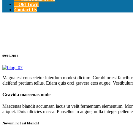
-- Old Town
Contact Us
Learning Time Wit
09/10/2014
Magna est consectetur interdum modest dictum. Curabitur est faucibus,
eleifend pretium tellus. Etiam quis orci gravera etos augue. Vestibulu
Gravida maecenas node
Maecenas blandit accumsan lacus ut velit fermentum elementum. Morbi 
aliquet. Duis ultricies massa. Phasellus in augue, nulla integer pellen
Novum not est blandit