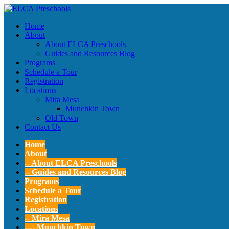
Home
About
About ELCA Preschools
Guides and Resources Blog
Programs
Schedule a Tour
Registration
Locations
Mira Mesa
Munchkin Town
Old Town
Contact Us
Home
About
-- About ELCA Preschools
-- Guides and Resources Blog
Programs
Schedule a Tour
Registration
Locations
-- Mira Mesa
---- Munchkin Town