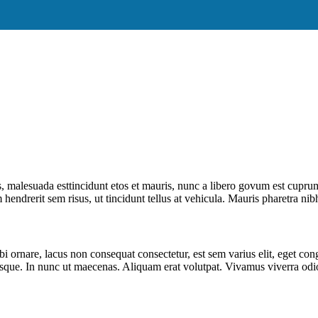
h Katie
 malesuada esttincidunt etos et mauris, nunc a libero govum est cuprum
m hendrerit sem risus, ut tincidunt tellus at vehicula. Mauris pharetra 
ornare, lacus non consequat consectetur, est sem varius elit, eget con
tesque. In nunc ut maecenas. Aliquam erat volutpat. Vivamus viverra odio